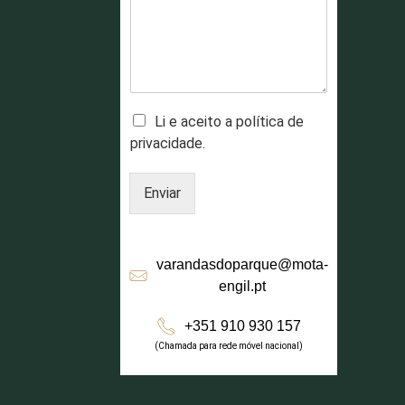
l
e
m
ó
v
e
l
Li e aceito a política de
E
privacidade.
m
a
Enviar
i
l
varandasdoparque@mota-
engil.pt
+351 910 930 157
(Chamada para rede móvel nacional)